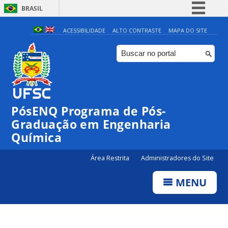
BRASIL
Simplifique!
ACESSIBILIDADE
ALTO CONTRASTE
MAPA DO SITE
Comunica BR
Participe
Acesso à informação
Legislação
PósENQ Programa de Pós-
Canais
Graduação em Engenharia
Química
Área Restrita
Administradores do Site
MENU