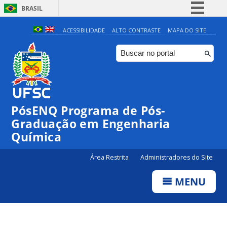
BRASIL
Simplifique!
ACESSIBILIDADE
ALTO CONTRASTE
MAPA DO SITE
Comunica BR
Participe
Acesso à informação
Legislação
PósENQ Programa de Pós-
Canais
Graduação em Engenharia
Química
Área Restrita
Administradores do Site
MENU