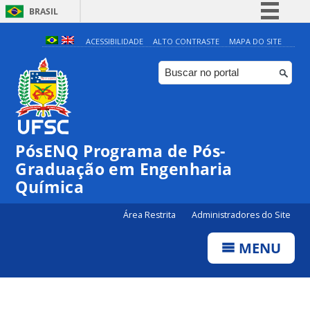
BRASIL
Simplifique!
ACESSIBILIDADE
ALTO CONTRASTE
MAPA DO SITE
Comunica BR
Participe
Acesso à informação
Legislação
PósENQ Programa de Pós-
Canais
Graduação em Engenharia
Química
Área Restrita
Administradores do Site
MENU