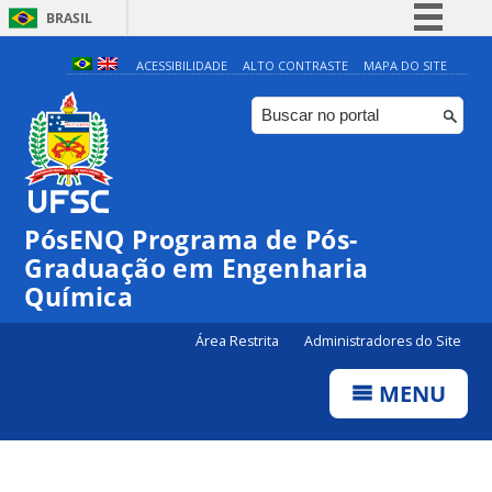
BRASIL
Simplifique!
ACESSIBILIDADE
ALTO CONTRASTE
MAPA DO SITE
Comunica BR
Participe
Acesso à informação
Legislação
PósENQ Programa de Pós-
Canais
Graduação em Engenharia
Química
Área Restrita
Administradores do Site
MENU