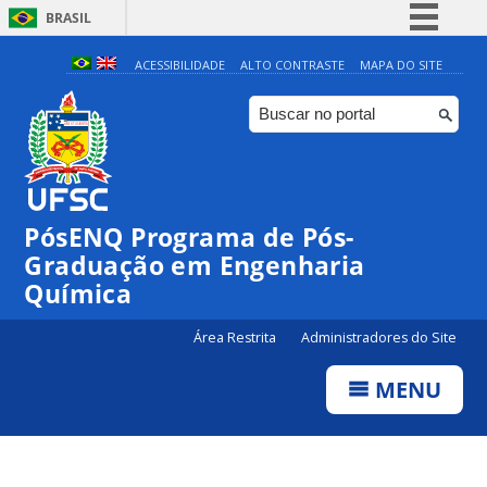
BRASIL
Simplifique!
ACESSIBILIDADE
ALTO CONTRASTE
MAPA DO SITE
Comunica BR
Participe
Acesso à informação
Legislação
PósENQ Programa de Pós-
Canais
Graduação em Engenharia
Química
Área Restrita
Administradores do Site
MENU