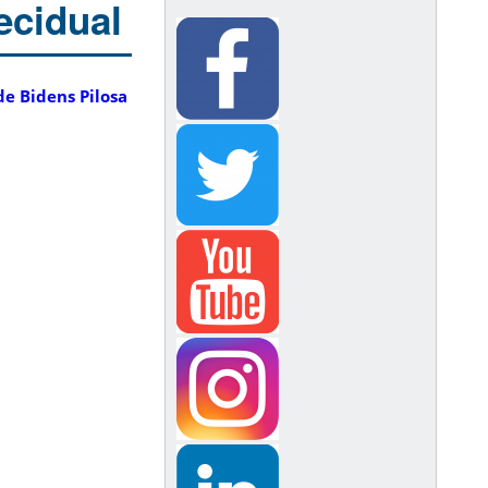
ecidual
e Bidens Pilosa