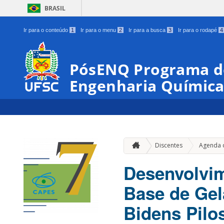
BRASIL
Ir para o conteúdo
1
Ir para o menu
2
Ir para a busca
3
Ir para o rodapé
4
PósENQ Programa d
Engenharia Químic
Discentes
Agenda 
Desenvolvim
Base de Gel
Bidens Pilo