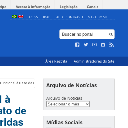
cipe
Acesso à informação
Legislação
Canais
ACESSIBILIDADE
ALTO CONTRASTE
MAPA DO SITE
Área Restrita
Administradores do Site
uncional à Base de Gelatina Metacrilada com Extrato de Bidens Pilosa L. para
Arquivo de Notícias
l à
Arquivo de Notícias
ato de
ridas
Mídias Sociais