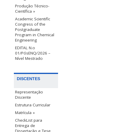
Produção Técnico-
Científica »
Academic Scientific
Congress of the
Postgraduate
Program in Chemical
Engineering
EDITAL N.o
01/PósENQ/2026 –
Nível Mestrado
DISCENTES
Representação
Discente
Estrutura Curricular
Matrícula »
CheckList para
Entrega de
Dissertação e Tese