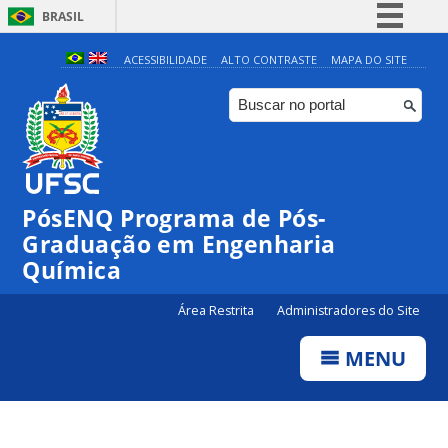
BRASIL
Simplifique!
ACESSIBILIDADE
ALTO CONTRASTE
MAPA DO SITE
Comunica BR
Participe
Acesso à informação
Legislação
PósENQ Programa de Pós-
Canais
Graduação em Engenharia
Química
Área Restrita
Administradores do Site
MENU