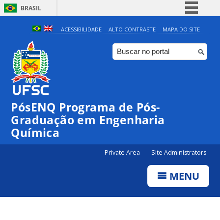
BRASIL
Simplifique!
ACESSIBILIDADE
ALTO CONTRASTE
MAPA DO SITE
Comunica BR
Participe
Acesso à informação
Legislação
PósENQ Programa de Pós-
Canais
Graduação em Engenharia
Química
Private Area
Site Administrators
MENU