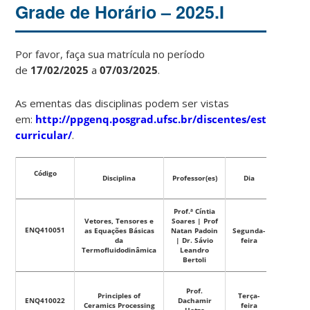
Grade de Horário – 2025.I
Por favor, faça sua matrícula no período
de
17/02/2025
a
07/03
/2025
.
As ementas das disciplinas podem ser vistas
em:
http://ppgenq.posgrad.ufsc.br/discentes/estrutura-
curricular/
.
Código
Disciplina
Professor(es)
Dia
Horári
Prof.ª Cíntia
Vetores, Tensores e
Soares | Prof
13h30m
ENQ410051
as Equações Básicas
Natan Padoin
Segunda-
–
da
| Dr. Sávio
feira
17h10m
Termofluidodinâmica
Leandro
Bertoli
Prof.
08h20m
Principles of
Terça-
ENQ410022
Dachamir
–
Ceramics Processing
feira
Hotza
11h50m