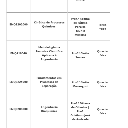
Prof.ª Regina
Cinética de Processos
de Fátima
13h30m
ENQ3202000
Terça-
Químicos
Peralta
–
feira
Muniz
17h10m
Moreira
Metodologia da
08:20m
Pesquisa Científica
Quarta-
ENQ410040
Prof.ª Cíntia
–
Aplicada à
feira
Soares
11h:50m
Engenharia
Fundamentos em
13h30m
ENQ3225000
Processos de
Prof.ª Cintia
Quarta-
–
Separação
Marangoni
feira
17h10m
Prof.ª Débora
Engenharia
de Oliveira |
13h30m
ENQ3208000
Quarta-
Bioquímica
Prof.
–
feira
Cristiano José
17h10m
de Andrade