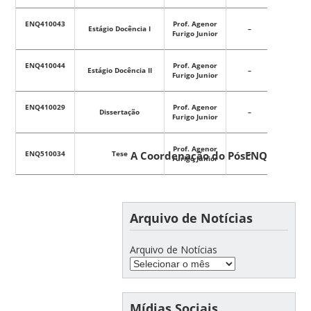
ENQ410043
Prof. Agenor
Estágio Docência I
–
–
Furigo Junior
ENQ410044
Prof. Agenor
Estágio Docência II
–
–
Furigo Junior
ENQ410029
Prof. Agenor
Dissertação
–
–
Furigo Junior
Prof. Agenor
ENQ510034
Tese
A Coordenação do PósENQ
–
–
Furigo Junior
Arquivo de Notícias
Arquivo de Notícias
Mídias Sociais