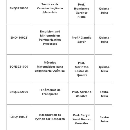
Técnicas de
Prof.
08h20m
ENQ3258000
Caracterização de
Humberto
Quinta-
–
Materiais
Garcher
feira
11h50m
Riella
Emulsion and
Miniemulsion
13h30m
ENQ410023
Prof.ª Claudia
Quinta-
Polymerization
–
Sayer
feira
Processes
17h10m
Métodos
Prof.
13h30m
EQN3231000
Matemáticos para
Marintho
Quinta-
–
Engenharia Química
Bastos de
feira
17h10m
Quadri
Fenômenos de
08h20m
ENQ3222000
Prof. Adriano
Sexta-
Transporte
–
da Silva
feira
11h50m
Introduction to
Prof. Sergio
08h20m
ENQ410034
Sexta-
Python for Research
Yesid Gómez
–
feira
González
11h50m