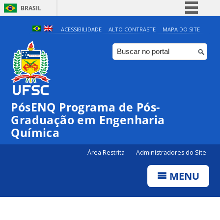
BRASIL
Simplifique!
ACESSIBILIDADE
ALTO CONTRASTE
MAPA DO SITE
Comunica BR
Participe
Acesso à informação
Legislação
PósENQ Programa de Pós-
Canais
Graduação em Engenharia
Química
Área Restrita
Administradores do Site
MENU