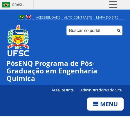
BRASIL
Simplifique!
ACESSIBILIDADE
ALTO CONTRASTE
MAPA DO SITE
Comunica BR
Participe
Acesso à informação
Legislação
PósENQ Programa de Pós-
Canais
Graduação em Engenharia
Química
Área Restrita
Administradores do Site
MENU