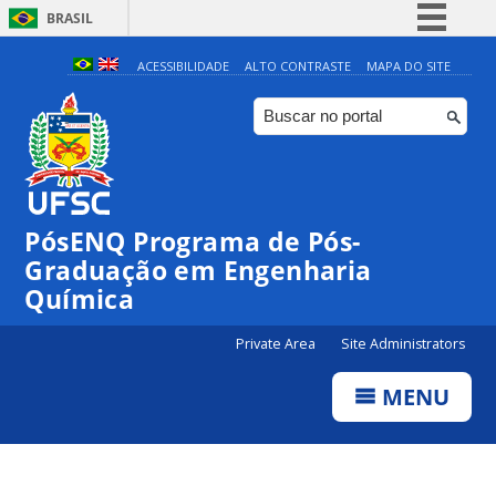
BRASIL
Simplifique!
ACESSIBILIDADE
ALTO CONTRASTE
MAPA DO SITE
Comunica BR
Participe
Acesso à informação
Legislação
PósENQ Programa de Pós-
Canais
Graduação em Engenharia
Química
Private Area
Site Administrators
MENU