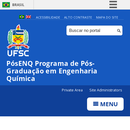
BRASIL
Simplifique!
ACESSIBILIDADE
ALTO CONTRASTE
MAPA DO SITE
Comunica BR
Participe
Acesso à informação
Legislação
PósENQ Programa de Pós-
Canais
Graduação em Engenharia
Química
Private Area
Site Administrators
MENU