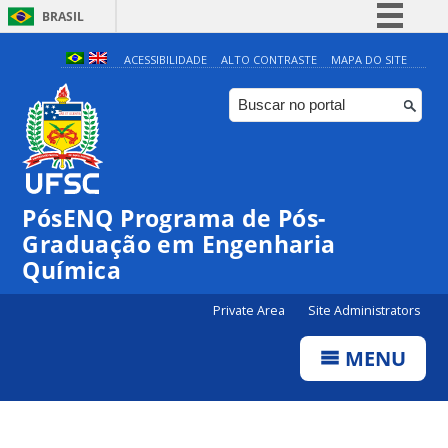
BRASIL
Simplifique!
ACESSIBILIDADE
ALTO CONTRASTE
MAPA DO SITE
Comunica BR
Participe
Acesso à informação
Legislação
PósENQ Programa de Pós-
Canais
Graduação em Engenharia
Química
Private Area
Site Administrators
MENU