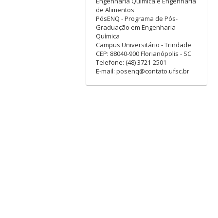
Engenharia Química e Engenharia
de Alimentos
PósENQ - Programa de Pós-
Graduação em Engenharia
Química
Campus Universitário - Trindade
CEP: 88040-900 Florianópolis - SC
Telefone: (48) 3721-2501
E-mail: posenq@contato.ufsc.br