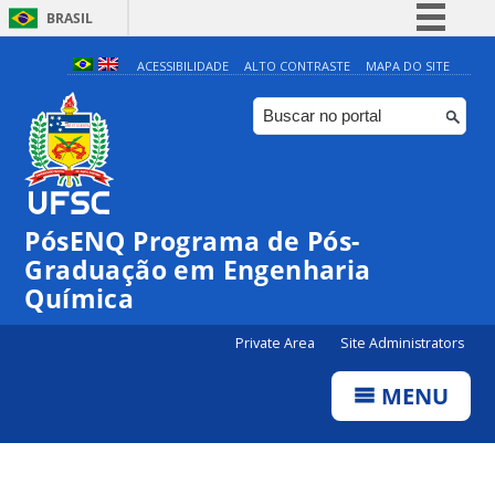
BRASIL
Simplifique!
ACESSIBILIDADE
ALTO CONTRASTE
MAPA DO SITE
Comunica BR
Participe
Acesso à informação
Legislação
PósENQ Programa de Pós-
Canais
Graduação em Engenharia
Química
Private Area
Site Administrators
MENU