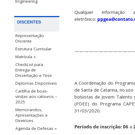
Engineering
Qualquer informação 
eletrônico:
ppgea@contato.u
DISCENTES
Representação
Discente
Estrutura Curricular
————————————
Matrícula »
CheckList para
Entrega de
Dissertação e Tese
A Coordenação do Programa
Diplomas Disponíveis
de Santa de Catarina, no uso
Cartilha de boas-
bolsistas de Jovem Talento 
vindas aos calouros –
2025
(PDEE) do Programa CAPES 
Memorandos,
31/03/2020.
Apresentações e
Diretrizes
Período de inscrição: 06
a
2
Agenda de Defesas »