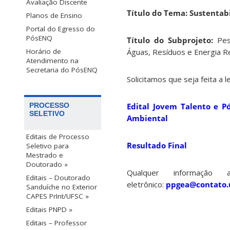
Avaliação Discente
Título do Tema: Sustentab
Planos de Ensino
Portal do Egresso do
PósENQ
Título do Subprojeto:
Pesq
Águas, Resíduos e Energia R
Horário de
Atendimento na
Secretaria do PósENQ
Solicitamos que seja feita a l
Edital Jovem Talento e P
PROCESSO
SELETIVO
Ambiental
Editais de Processo
Resultado Final
Seletivo para
Mestrado e
Doutorado »
Qualquer informação 
Editais – Doutorado
eletrônico:
ppgea@contato.u
Sanduíche no Exterior
CAPES PrInt/UFSC »
Editais PNPD »
Editais – Professor