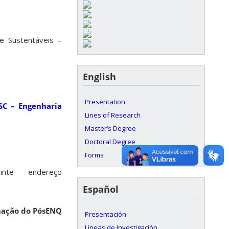
e Sustentáveis –
English
Presentation
SC – Engenharia
Lines of Research
Master’s Degree
Doctoral Degree
Forms
inte endereço
Español
nação do PósENQ
Presentación
Líneas de Investigación