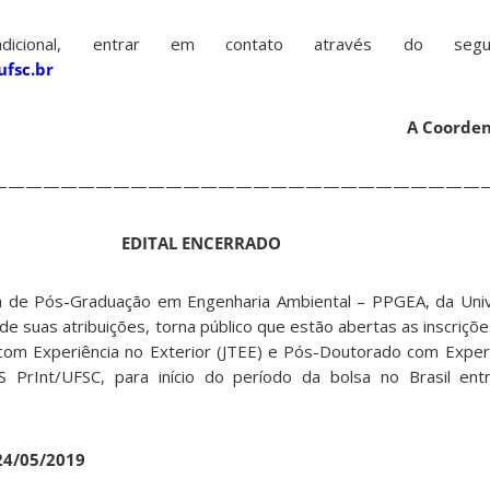
adicional, entrar em contato através do segu
fsc.br
A Coorde
————————————————————————————
EDITAL ENCERRADO
 de Pós-Graduação em Engenharia Ambiental – PPGEA, da Univ
 de suas atribuições, torna público que estão abertas as inscriçõ
com Experiência no Exterior (JTEE) e Pós-Doutorado com Experi
PrInt/UFSC, para início do período da bolsa no Brasil en
4/05/2019