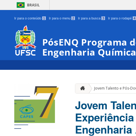
BRASIL
Ir para o conteúdo
1
Ir para o menu
2
Ir para a busca
3
Ir para o rodapé
4
PósENQ Programa d
Engenharia Químic
Jovem Talento e Pós-Dou
Jovem Tale
Experiência
Engenharia