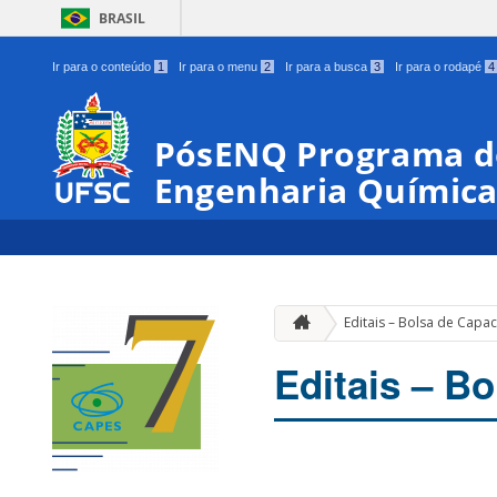
BRASIL
Ir para o conteúdo
1
Ir para o menu
2
Ir para a busca
3
Ir para o rodapé
4
PósENQ Programa d
Engenharia Químic
Editais – Bolsa de Capa
Editais – B