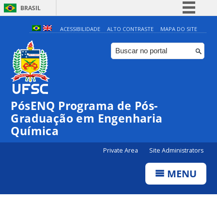
BRASIL
Simplifique!
ACESSIBILIDADE
ALTO CONTRASTE
MAPA DO SITE
Comunica BR
Participe
Acesso à informação
Legislação
PósENQ Programa de Pós-
Canais
Graduação em Engenharia
Química
Private Area
Site Administrators
MENU