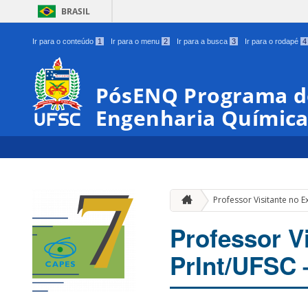
BRASIL
Ir para o conteúdo
1
Ir para o menu
2
Ir para a busca
3
Ir para o rodapé
4
PósENQ Programa d
Engenharia Químic
Professor Visitante no E
Professor V
PrInt/UFSC 