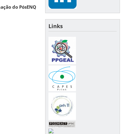
nação do PósENQ
Links