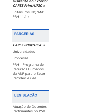
Visitante no Exterior
CAPES PrInt/UFSC »
Editais PósENQ/ANP
PRH 11.1 »
PARCERIAS
CAPES PrInt/UFSC »
Universidades
Empresas
PRH – Programa de
Recursos Humanos
da ANP para o Setor
Petróleo e Gás
LEGISLAÇÃO
Atuação de Docentes
Participantes no PSV