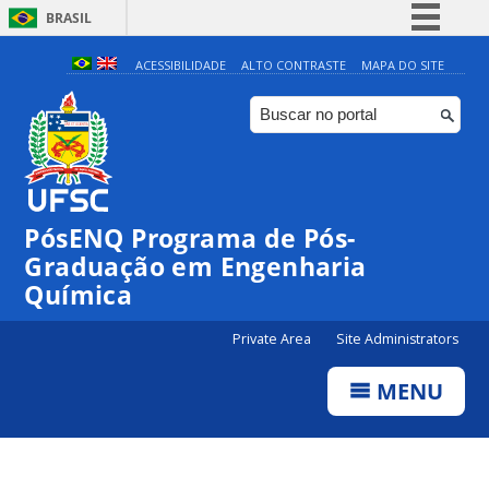
BRASIL
Simplifique!
ACESSIBILIDADE
ALTO CONTRASTE
MAPA DO SITE
Comunica BR
Participe
Acesso à informação
Legislação
PósENQ Programa de Pós-
Canais
Graduação em Engenharia
Química
Private Area
Site Administrators
MENU