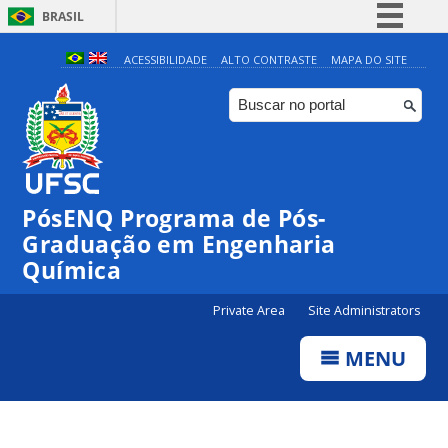
BRASIL
Simplifique!
ACESSIBILIDADE
ALTO CONTRASTE
MAPA DO SITE
Comunica BR
Participe
Acesso à informação
Legislação
PósENQ Programa de Pós-
Canais
Graduação em Engenharia
Química
Private Area
Site Administrators
MENU