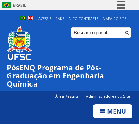
BRASIL
Simplifique!
ACESSIBILIDADE
ALTO CONTRASTE
MAPA DO SITE
Comunica BR
Participe
Acesso à informação
Legislação
PósENQ Programa de Pós-
Canais
Graduação em Engenharia
Química
Área Restrita
Administradores do Site
MENU