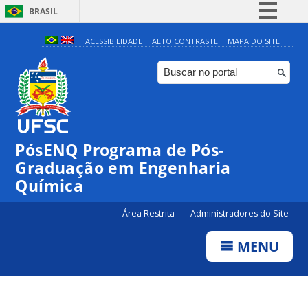
BRASIL
Simplifique!
ACESSIBILIDADE
ALTO CONTRASTE
MAPA DO SITE
Comunica BR
Participe
Acesso à informação
Legislação
PósENQ Programa de Pós-
Canais
Graduação em Engenharia
Química
Área Restrita
Administradores do Site
MENU