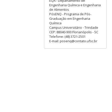
EQA - Departamento de
Engenharia Química e Engenharia
de Alimentos
PósENQ - Programa de Pós-
Graduação em Engenharia
Química
Campus Universitário - Trindade
CEP: 88040-900 Florianópolis - SC
Telefone: (48) 3721-2501
E-mail: posenq@contato.ufsc.br