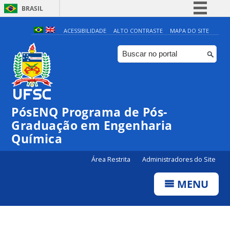
BRASIL
Simplifique!
ACESSIBILIDADE
ALTO CONTRASTE
MAPA DO SITE
Comunica BR
Participe
Acesso à informação
Legislação
PósENQ Programa de Pós-
Canais
Graduação em Engenharia
Química
Área Restrita
Administradores do Site
MENU