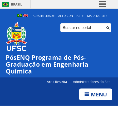
BRASIL
Simplifique!
ACESSIBILIDADE
ALTO CONTRASTE
MAPA DO SITE
Comunica BR
Participe
Acesso à informação
Legislação
PósENQ Programa de Pós-
Canais
Graduação em Engenharia
Química
Área Restrita
Administradores do Site
MENU