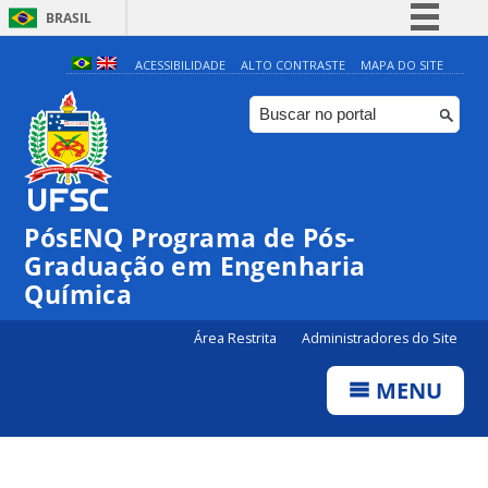
BRASIL
Simplifique!
ACESSIBILIDADE
ALTO CONTRASTE
MAPA DO SITE
Comunica BR
Participe
Acesso à informação
Legislação
PósENQ Programa de Pós-
Canais
Graduação em Engenharia
Química
Área Restrita
Administradores do Site
MENU