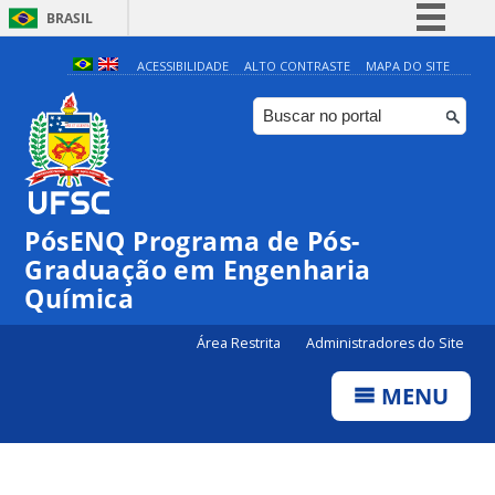
BRASIL
Simplifique!
ACESSIBILIDADE
ALTO CONTRASTE
MAPA DO SITE
Comunica BR
Participe
Acesso à informação
Legislação
PósENQ Programa de Pós-
Canais
Graduação em Engenharia
Química
Área Restrita
Administradores do Site
MENU