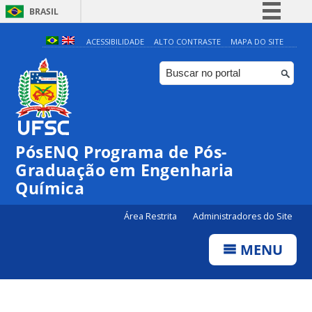
BRASIL
Simplifique!
ACESSIBILIDADE
ALTO CONTRASTE
MAPA DO SITE
Comunica BR
Participe
Acesso à informação
Legislação
PósENQ Programa de Pós-
Canais
Graduação em Engenharia
Química
Área Restrita
Administradores do Site
MENU