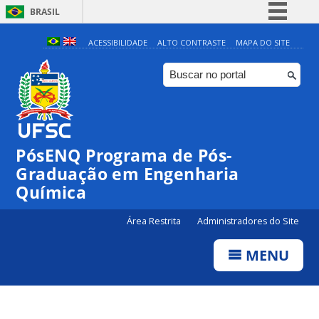
BRASIL
Simplifique!
ACESSIBILIDADE
ALTO CONTRASTE
MAPA DO SITE
Comunica BR
Participe
Acesso à informação
Legislação
PósENQ Programa de Pós-
Canais
Graduação em Engenharia
Química
Área Restrita
Administradores do Site
MENU