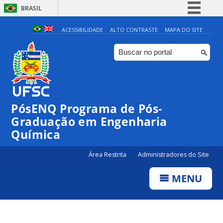
BRASIL
Simplifique!
ACESSIBILIDADE
ALTO CONTRASTE
MAPA DO SITE
Comunica BR
Participe
Acesso à informação
Legislação
PósENQ Programa de Pós-
Canais
Graduação em Engenharia
Química
Área Restrita
Administradores do Site
MENU