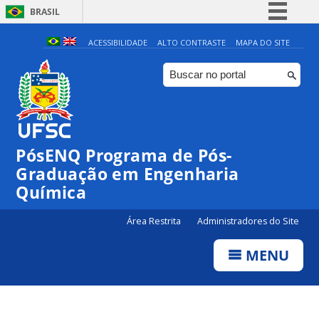
BRASIL
Simplifique!
ACESSIBILIDADE
ALTO CONTRASTE
MAPA DO SITE
Comunica BR
Participe
Acesso à informação
Legislação
PósENQ Programa de Pós-
Canais
Graduação em Engenharia
Química
Área Restrita
Administradores do Site
MENU