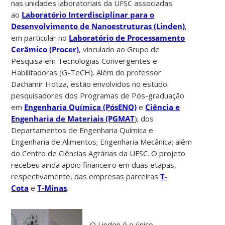
nas unidades laboratoriais da UFSC associadas
ao
Laboratório Interdisciplinar para o
Desenvolvimento de Nanoestruturas (Linden)
,
em particular no
Laboratório de Processamento
Cerâmico (Procer)
, vinculado ao Grupo de
Pesquisa em Tecnologias Convergentes e
Habilitadoras (G-TeCH). Além do professor
Dachamir Hotza, estão envolvidos no estudo
pesquisadores dos Programas de Pós-graduação
em
Engenharia Química (PósENQ)
e
Ciência e
Engenharia de
Materiais (PGMAT
); dos
Departamentos de Engenharia Química e
Engenharia de Alimentos; Engenharia Mecânica; além
do Centro de Ciências Agrárias da UFSC. O projeto
recebeu ainda apoio financeiro em duas etapas,
respectivamente, das empresas parceiras
T-
Cota
e
T-Minas
.
O Linden é o único