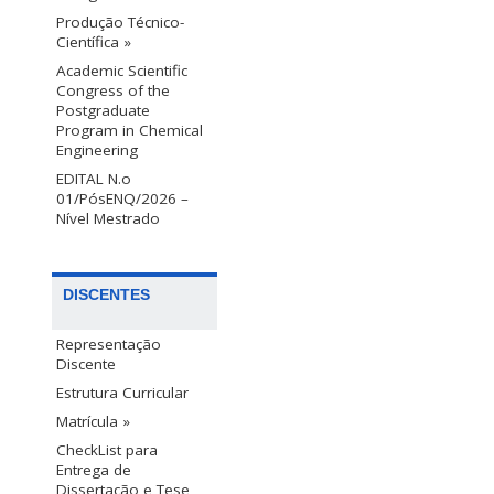
Produção Técnico-
Científica »
Academic Scientific
Congress of the
Postgraduate
Program in Chemical
Engineering
EDITAL N.o
01/PósENQ/2026 –
Nível Mestrado
DISCENTES
Representação
Discente
Estrutura Curricular
Matrícula »
CheckList para
Entrega de
Dissertação e Tese