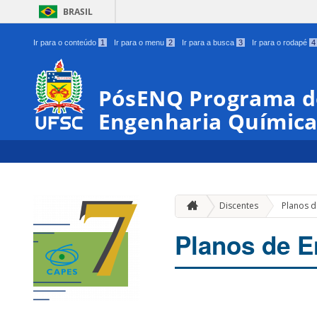
BRASIL
Ir para o conteúdo
1
Ir para o menu
2
Ir para a busca
3
Ir para o rodapé
4
PósENQ Programa d
Engenharia Químic
Discentes
Planos d
Planos de E