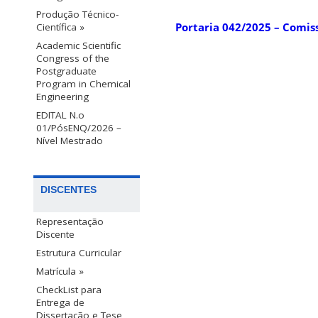
Produção Técnico-
Portaria 042/2025 – Comis
Científica »
Academic Scientific
Congress of the
Postgraduate
Program in Chemical
Engineering
EDITAL N.o
01/PósENQ/2026 –
Nível Mestrado
DISCENTES
Representação
Discente
Estrutura Curricular
Matrícula »
CheckList para
Entrega de
Dissertação e Tese