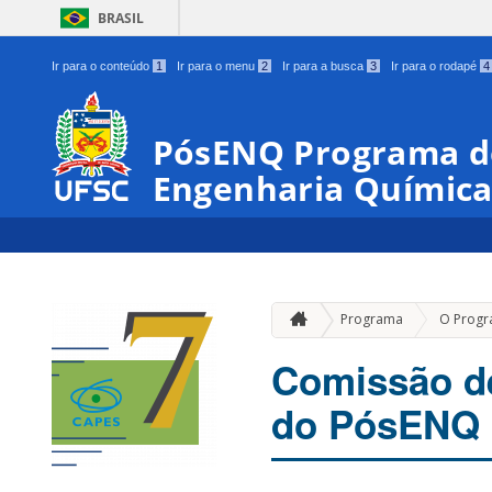
BRASIL
Ir para o conteúdo
1
Ir para o menu
2
Ir para a busca
3
Ir para o rodapé
4
PósENQ Programa d
Engenharia Químic
Programa
O Prog
Comissão de
do PósENQ