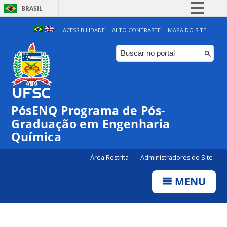
BRASIL
Simplifique!
ACESSIBILIDADE
ALTO CONTRASTE
MAPA DO SITE
Comunica BR
Participe
Acesso à informação
Legislação
PósENQ Programa de Pós-
Canais
Graduação em Engenharia
Química
Área Restrita
Administradores do Site
MENU